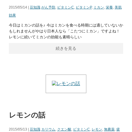
2015/05/14 |
豆知識
がん予防
,
ビタミンC
,
ビタミンP
,
ミカン
,
栄養
,
美肌
効果
今日はミカンの話を♪ 今はミカンを食べる時期には適していないか
もしれませんがやはり日本人なら「こたつにミカン」ですよね！
レモンに続いてミカンの効能も素晴らしい
続きを見る
レモンの話
2015/05/13 |
豆知識
カリウム
,
クエン酸
,
ビタミンC
,
レモン
,
無農薬
,
疲