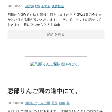
2015/05/01 |
豆知識
GW
,
トマト
,
疲労軽減
明日からGWですね！ 皆様、何をしますか？？ GWは飲み会や出
かけたりする事が多いと思います。 そこで、トマトの話をして
おきます、役に立つかも？？？ &nb
続きを見る
忌部りんご園の道中にて。
2015/04/30 |
施設紹介
りんご園
,
忌部
,
自然
,
花
忌部りんご園は山の上にあります。 道中にはたくさんの自然が紛