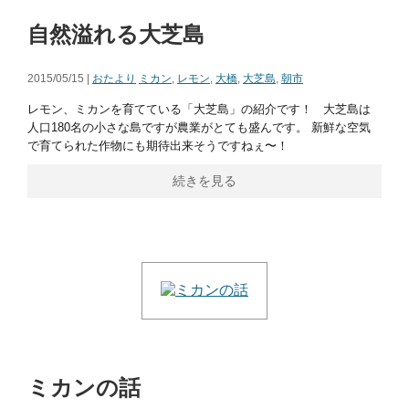
自然溢れる大芝島
2015/05/15 |
おたより
ミカン
,
レモン
,
大橋
,
大芝島
,
朝市
レモン、ミカンを育てている「大芝島」の紹介です！ 大芝島は
人口180名の小さな島ですが農業がとても盛んです。 新鮮な空気
で育てられた作物にも期待出来そうですねぇ〜！
続きを見る
ミカンの話