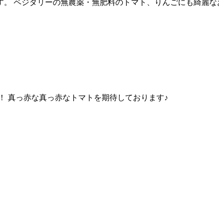
す。 ベジタリーの無農薬・無肥料のトマト、りんごにも綺麗な
！ 真っ赤な真っ赤なトマトを期待しております♪