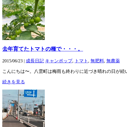
去年育てたトマトの種で・・・。
2015/06/23 |
成長日記
キャンポップ
,
トマト
,
無肥料
,
無農薬
こんにちは〜。八雲町は梅雨も終わりに近づき晴れの日が続
続きを見る