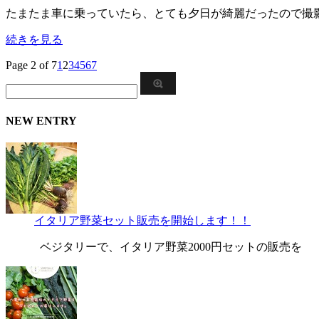
たまたま車に乗っていたら、とても夕日が綺麗だったので撮
続きを見る
Page 2 of 7
1
2
3
4
5
6
7
NEW ENTRY
イタリア野菜セット販売を開始します！！
ベジタリーで、イタリア野菜2000円セットの販売を