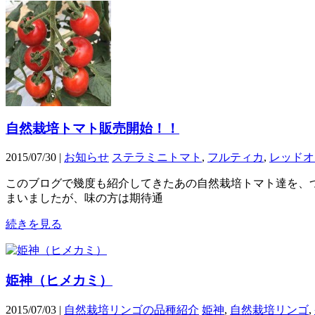
自然栽培トマト販売開始！！
2015/07/30 |
お知らせ
ステラミニトマト
,
フルティカ
,
レッドオ
このブログで幾度も紹介してきたあの自然栽培トマト達を、
まいましたが、味の方は期待通
続きを見る
姫神（ヒメカミ）
2015/07/03 |
自然栽培リンゴの品種紹介
姫神
,
自然栽培リンゴ
,