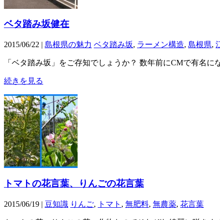
ベタ踏み坂健在
2015/06/22 |
島根県の魅力
ベタ踏み坂
,
ラーメン構造
,
島根県
,
「ベタ踏み坂」をご存知でしょうか？ 数年前にCMで有名にな
続きを見る
トマトの花言葉、りんごの花言葉
2015/06/19 |
豆知識
りんご
,
トマト
,
無肥料
,
無農薬
,
花言葉