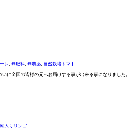
ーレ
,
無肥料
,
無農薬
,
自然栽培トマト
ついに全国の皆様の元へお届けする事が出来る事になりました。
蜜入りリンゴ