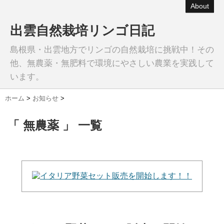
About
出雲自然栽培リンゴ日記
島根県・出雲地方でリンゴの自然栽培に挑戦中！その
他、無農薬・無肥料で環境にやさしい農業を実践して
います。
ホーム
>
お知らせ
>
「 無農薬 」 一覧