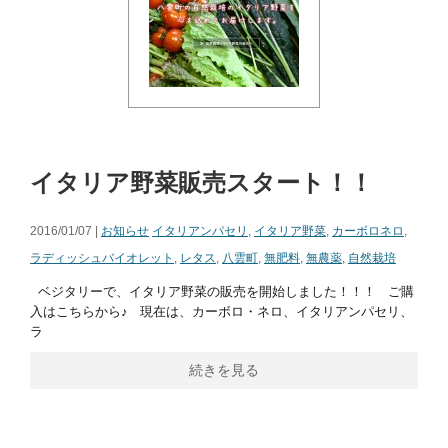
イタリア野菜販売スタート！！
2016/01/07 |
お知らせ
イタリアンパセリ
,
イタリア野菜
,
カーボロネロ
,
ラディッシュバイオレット
,
レタス
,
八雲町
,
無肥料
,
無農薬
,
自然栽培
ベジタリーで、イタリア野菜の販売を開始しました！！！ ご購
入はこちらから♪ 現在は、カーボロ・ネロ、イタリアンパセリ、
ラ
続きを見る