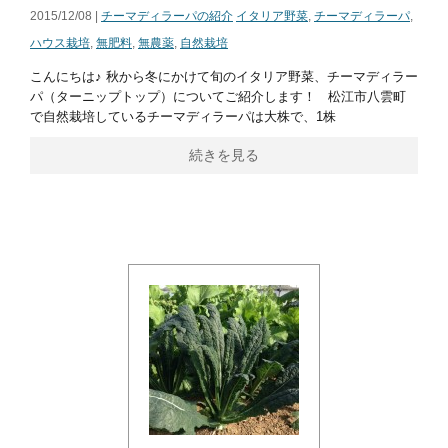
2015/12/08 |
チーマディラーパの紹介
イタリア野菜
,
チーマディラーパ
,
ハウス栽培
,
無肥料
,
無農薬
,
自然栽培
こんにちは♪ 秋から冬にかけて旬のイタリア野菜、チーマディラー
パ（ターニップトップ）についてご紹介します！ 松江市八雲町
で自然栽培しているチーマディラーパは大株で、1株
続きを見る