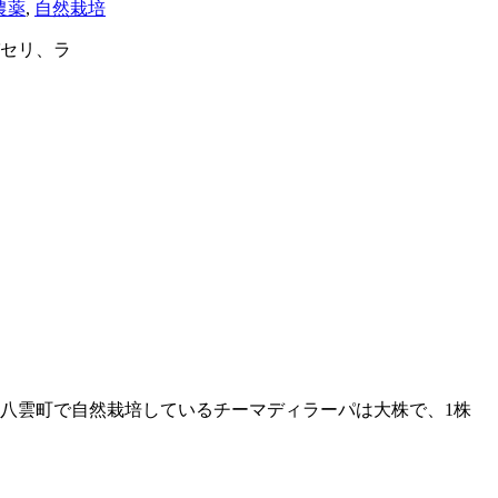
農薬
,
自然栽培
パセリ、ラ
市八雲町で自然栽培しているチーマディラーパは大株で、1株