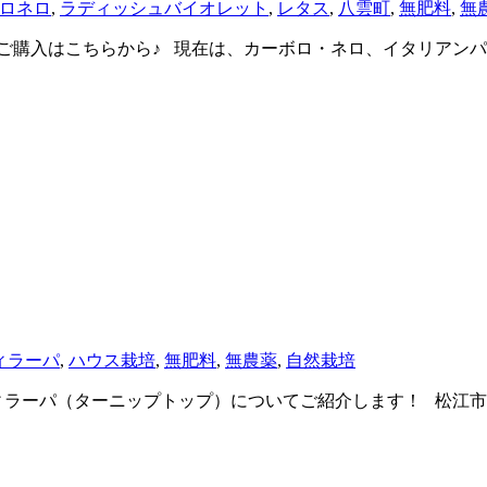
ロネロ
,
ラディッシュバイオレット
,
レタス
,
八雲町
,
無肥料
,
無
ご購入はこちらから♪ 現在は、カーボロ・ネロ、イタリアン
ィラーパ
,
ハウス栽培
,
無肥料
,
無農薬
,
自然栽培
ィラーパ（ターニップトップ）についてご紹介します！ 松江