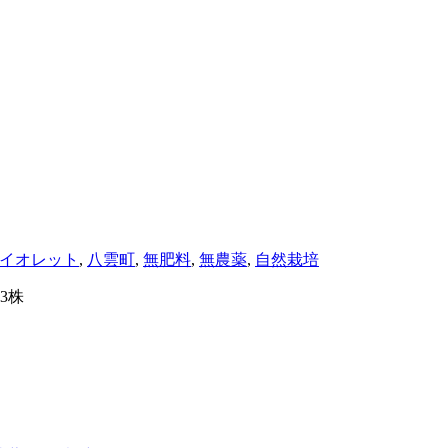
イオレット
,
八雲町
,
無肥料
,
無農薬
,
自然栽培
3株