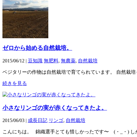
ゼロから始める自然栽培。
2015/06/12 |
豆知識
無肥料
,
無農薬
,
自然栽培
ベジタリーの作物は自然栽培で育てられています。 自然栽培
続きを見る
小さなリンゴの実が赤くなってきたよ。
2015/06/03 |
成長日記
リンゴ
,
自然栽培
こんにちは。 錦織選手とても惜しかったです〜 (・_・)