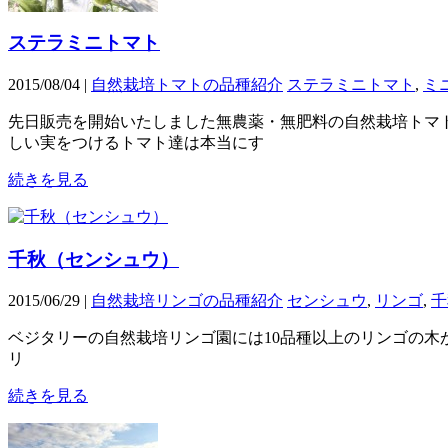
ステラミニトマト
2015/08/04 |
自然栽培トマトの品種紹介
ステラミニトマト
,
ミ
先日販売を開始いたしました無農薬・無肥料の自然栽培トマ
しい実をつけるトマト達は本当にす
続きを見る
千秋（センシュウ）
2015/06/29 |
自然栽培リンゴの品種紹介
センシュウ
,
リンゴ
,
千
ベジタリーの自然栽培リンゴ園には10品種以上のリンゴの木
リ
続きを見る