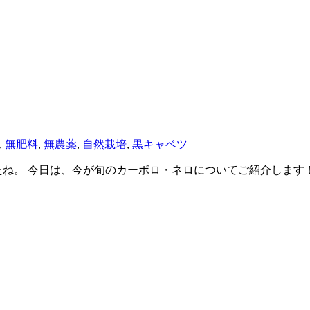
,
無肥料
,
無農薬
,
自然栽培
,
黒キャベツ
したね。 今日は、今が旬のカーボロ・ネロについてご紹介しま