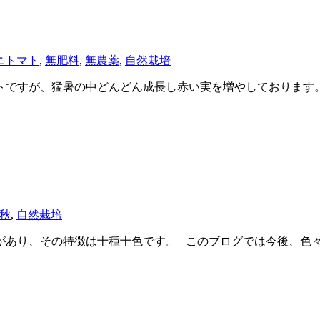
ニトマト
,
無肥料
,
無農薬
,
自然栽培
トですが、猛暑の中どんどん成長し赤い実を増やしております。
秋
,
自然栽培
があり、その特徴は十種十色です。 このブログでは今後、色