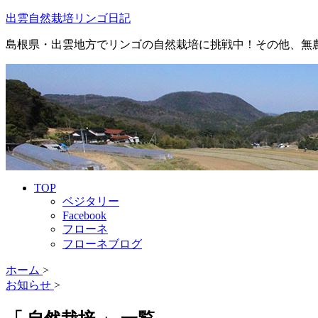
出雲自然栽培リンゴ日記
島根県・出雲地方でリンゴの自然栽培に挑戦中！その他、無
TOP
ベジタリー
Facebook
フローネ
フローネブログ
ホーム
>
お知らせ
>