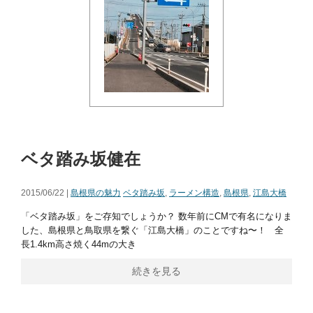
ベタ踏み坂健在
2015/06/22 |
島根県の魅力
ベタ踏み坂
,
ラーメン構造
,
島根県
,
江島大橋
「ベタ踏み坂」をご存知でしょうか？ 数年前にCMで有名になりま
した、島根県と鳥取県を繋ぐ「江島大橋」のことですね〜！ 全
長1.4km高さ焼く44mの大き
続きを見る