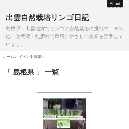
About
出雲自然栽培リンゴ日記
島根県・出雲地方でリンゴの自然栽培に挑戦中！その
他、無農薬・無肥料で環境にやさしい農業を実践して
います。
ホーム
>
イベント情報
>
「 島根県 」 一覧