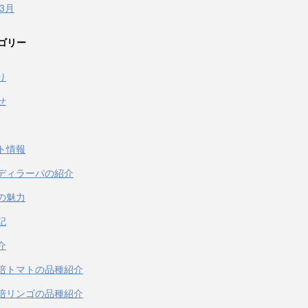
年3月
ゴリー
り
せ
ト情報
ディラーパの紹介
の魅力
記
介
培トマトの品種紹介
培リンゴの品種紹介