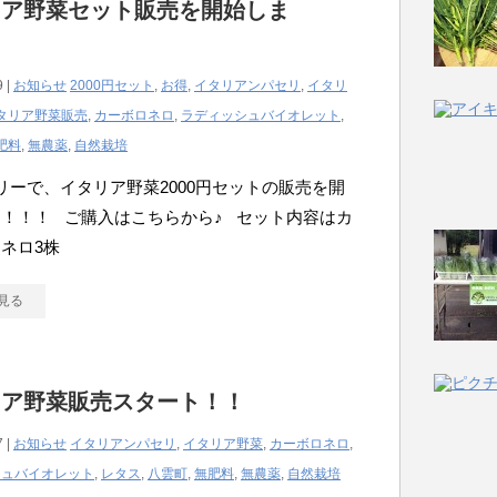
リア野菜セット販売を開始しま
！
9 |
お知らせ
2000円セット
,
お得
,
イタリアンパセリ
,
イタリ
タリア野菜販売
,
カーボロネロ
,
ラディッシュバイオレット
,
肥料
,
無農薬
,
自然栽培
ーで、イタリア野菜2000円セットの販売を開
！！！ ご購入はこちらから♪ セット内容はカ
ネロ3株
見る
リア野菜販売スタート！！
7 |
お知らせ
イタリアンパセリ
,
イタリア野菜
,
カーボロネロ
,
シュバイオレット
,
レタス
,
八雲町
,
無肥料
,
無農薬
,
自然栽培