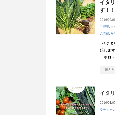
イタ
す！
2016/02/0
ア野菜
,
イ
八雲町
,
無
ベジタリ
始します
ーボロ・
続きを
イタ
2016/01/0
ラディッ