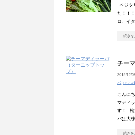
ベジタ
た！！！
ロ、イ
続きを
チー
2015/12/0
パ
,
ハウス
こんにち
マディ
す！ 
パは大株
続きを