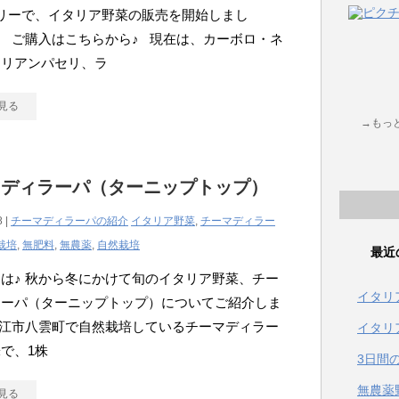
リーで、イタリア野菜の販売を開始しまし
 ご購入はこちらから♪ 現在は、カーボロ・ネ
タリアンパセリ、ラ
見る
→もっ
マディラーパ（ターニップトップ）
8 |
チーマディラーパの紹介
イタリア野菜
,
チーマディラー
栽培
,
無肥料
,
無農薬
,
自然栽培
最近
は♪ 秋から冬にかけて旬のイタリア野菜、チー
イタリ
ラーパ（ターニップトップ）についてご紹介しま
松江市八雲町で自然栽培しているチーマディラー
イタリ
で、1株
3日間
無農薬
見る