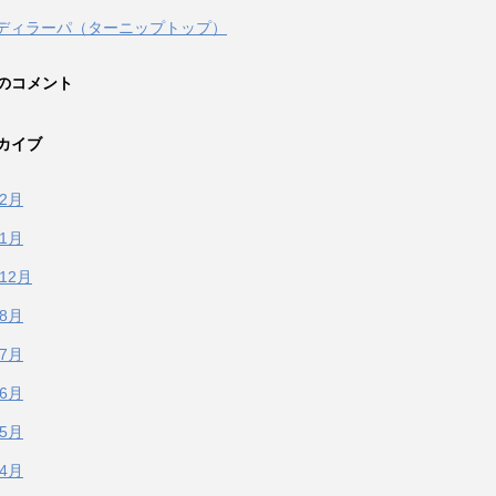
ディラーパ（ターニップトップ）
のコメント
カイブ
年2月
年1月
年12月
年8月
年7月
年6月
年5月
年4月