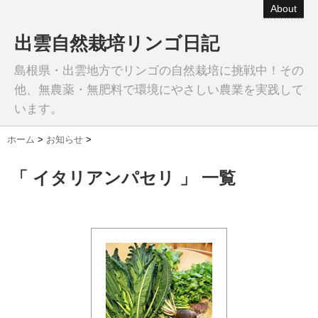
About
出雲自然栽培リンゴ日記
島根県・出雲地方でリンゴの自然栽培に挑戦中！その
他、無農薬・無肥料で環境にやさしい農業を実践して
います。
ホーム
>
お知らせ
>
「 イタリアンパセリ 」 一覧